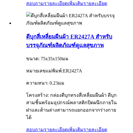
สอบถามรายละเอียดเพิ่มเติม
รายละเอียด
ดีบุกสี่เหลี่ยมผืนผ้า ER2427A สำหรับ
บรรจุภัณฑ์ผลิตภัณฑ์ดูแลสุขภาพ
ขนาด: 75x35x150มม
หมายเลขแม่พิมพ์:ER2427A
ความหนา: 0.23มม
โครงสร้าง: กล่องดีบุกทรงสี่เหลี่ยมผืนผ้า ดีบุก
สามชิ้นพร้อมอุปกรณ์พลาสติกปิดผนึกภายใน
ฝาและด้านล่างสามารถแยกออกจากร่างกาย
ได้
สอบถามรายละเอียดเพิ่มเติม
รายละเอียด