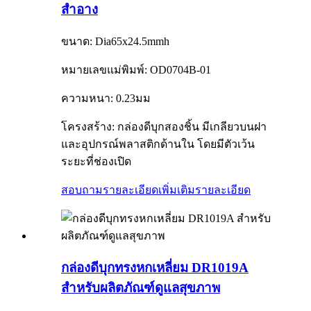
สำอาง
ขนาด: Dia65x24.5mmh
หมายเลขแม่พิมพ์: OD0704B-01
ความหนา: 0.23มม
โครงสร้าง: กล่องดีบุกสองชิ้น มีเกลียวบนฝา
และอุปกรณ์พลาสติกด้านใน โดยมีตัวเว้น
ระยะที่ช่องเปิด
สอบถามรายละเอียดเพิ่มเติม
รายละเอียด
กล่องดีบุกทรงหกเหลี่ยม DR1019A
สำหรับผลิตภัณฑ์ดูแลสุขภาพ