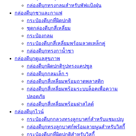
กล่องดีบุกทรงกลมสำหรับพัฟแป้งฝุ่น
กล่องดีบุกชาและกาแฟ
กระป๋องดีบุกที่ผิดปกติ
ชุดกล่องดีบุกสี่เหลี่ยม
กระป๋องกลม
กระป๋องดีบุกสี่เหลี่ยมพร้อมลวดเหล็กคู่
กล่องดีบุกทรงกาน้ำชา
กล่องดีบุกดูแลสุขภาพ
กล่องดีบุกผิดปกติรูปทรงแคปซูล
กล่องดีบุกกลมเล็ก ๆ
กล่องดีบุกสี่เหลี่ยมพร้อมถาดพลาสติก
กล่องดีบุกสี่เหลี่ยมพร้อมระบบล็อคเพื่อความ
ปลอดภัย
กล่องดีบุกสี่เหลี่ยมพร้อมฝาสไลด์
กล่องดีบุกไวน์
กระป๋องดีบุกกลวงทรงลูกบาศก์สำหรับแชมเปญ
กล่องดีบุกทรงลูกบาศก์พร้อมลายนูนสำหรับวิสกี้
กระป๋องดีบุกที่ผิดปกติสำหรับวิสกี้