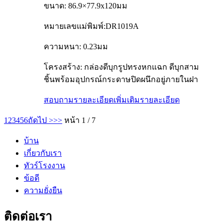
ขนาด: 86.9×77.9x120มม
หมายเลขแม่พิมพ์:DR1019A
ความหนา: 0.23มม
โครงสร้าง: กล่องดีบุกรูปทรงหกแฉก ดีบุกสาม
ชิ้นพร้อมอุปกรณ์กระดาษปิดผนึกอยู่ภายในฝา
สอบถามรายละเอียดเพิ่มเติม
รายละเอียด
1
2
3
4
5
6
ถัดไป >
>>
หน้า 1 / 7
บ้าน
เกี่ยวกับเรา
ทัวร์โรงงาน
ข้อดี
ความยั่งยืน
ติดต่อเรา