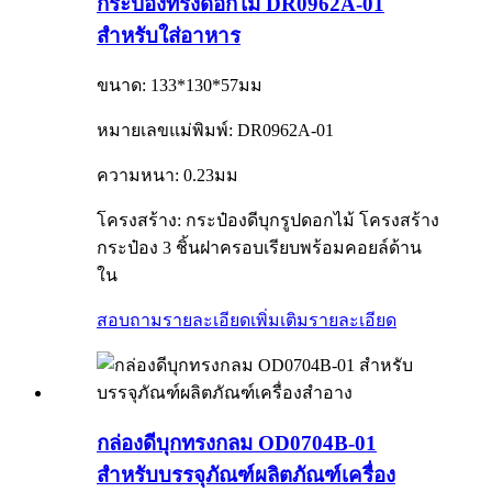
กระป๋องทรงดอกไม้ DR0962A-01
สำหรับใส่อาหาร
ขนาด: 133*130*57มม
หมายเลขแม่พิมพ์: DR0962A-01
ความหนา: 0.23มม
โครงสร้าง: กระป๋องดีบุกรูปดอกไม้ โครงสร้าง
กระป๋อง 3 ชิ้นฝาครอบเรียบพร้อมคอยล์ด้าน
ใน
สอบถามรายละเอียดเพิ่มเติม
รายละเอียด
กล่องดีบุกทรงกลม OD0704B-01
สำหรับบรรจุภัณฑ์ผลิตภัณฑ์เครื่อง