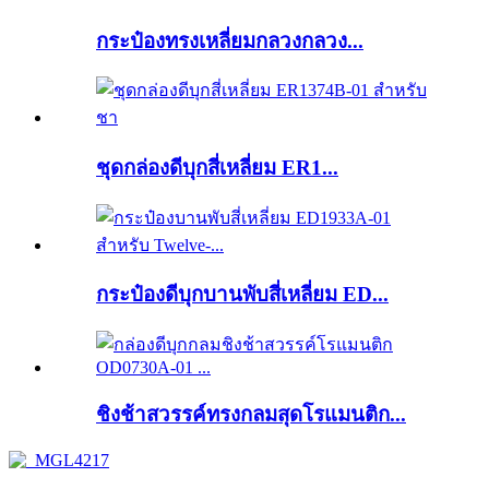
กระป๋องทรงเหลี่ยมกลวงกลวง...
ชุดกล่องดีบุกสี่เหลี่ยม ER1...
กระป๋องดีบุกบานพับสี่เหลี่ยม ED...
ชิงช้าสวรรค์ทรงกลมสุดโรแมนติก...