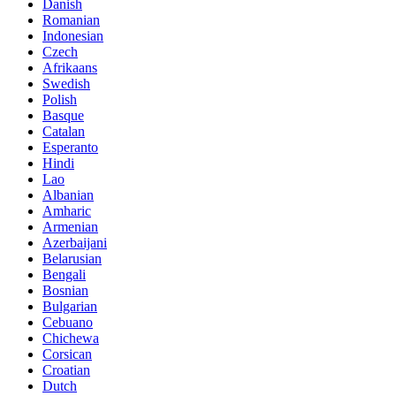
Danish
Romanian
Indonesian
Czech
Afrikaans
Swedish
Polish
Basque
Catalan
Esperanto
Hindi
Lao
Albanian
Amharic
Armenian
Azerbaijani
Belarusian
Bengali
Bosnian
Bulgarian
Cebuano
Chichewa
Corsican
Croatian
Dutch