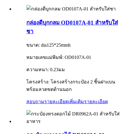
กล่องดีบุกกลม OD0107A-01 สำหรับใส่
ชา
ขนาด: dia125*25mmh
หมายเลขแม่พิมพ์: OD0107A-01
ความหนา: 0.23มม
โครงสร้าง: โครงสร้างกระป๋อง 2 ชิ้นฝาแบน
พร้อมลวดขดด้านนอก
สอบถามรายละเอียดเพิ่มเติม
รายละเอียด