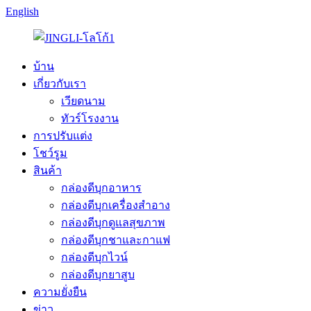
English
บ้าน
เกี่ยวกับเรา
เวียดนาม
ทัวร์โรงงาน
การปรับแต่ง
โชว์รูม
สินค้า
กล่องดีบุกอาหาร
กล่องดีบุกเครื่องสำอาง
กล่องดีบุกดูแลสุขภาพ
กล่องดีบุกชาและกาแฟ
กล่องดีบุกไวน์
กล่องดีบุกยาสูบ
ความยั่งยืน
ข่าว