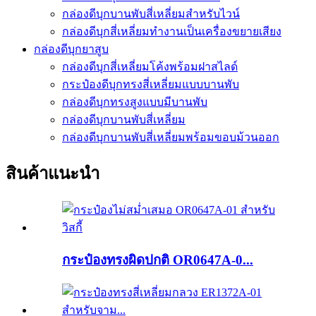
กล่องดีบุกบานพับสี่เหลี่ยมสำหรับไวน์
กล่องดีบุกสี่เหลี่ยมทำงานเป็นเครื่องขยายเสียง
กล่องดีบุกยาสูบ
กล่องดีบุกสี่เหลี่ยมโค้งพร้อมฝาสไลด์
กระป๋องดีบุกทรงสี่เหลี่ยมแบบบานพับ
กล่องดีบุกทรงสูงแบบมีบานพับ
กล่องดีบุกบานพับสี่เหลี่ยม
กล่องดีบุกบานพับสี่เหลี่ยมพร้อมขอบม้วนออก
สินค้าแนะนำ
กระป๋องทรงผิดปกติ OR0647A-0...